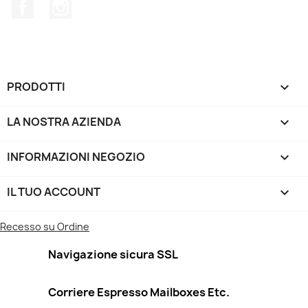
Facebook
Instagram
PRODOTTI

LA NOSTRA AZIENDA

INFORMAZIONI NEGOZIO
keyboard_arrow_down
IL TUO ACCOUNT

Recesso su Ordine
Navigazione sicura SSL
Corriere Espresso Mailboxes Etc.