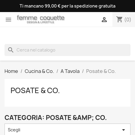
Ti mancano 99,00 € per la spedizione gratuita
shopping_cart


(0)
search
Home
Cucina & Co.
A Tavola
Posate & Co.
POSATE & CO.
CATEGORIA: POSATE &AMP; CO.

Scegli