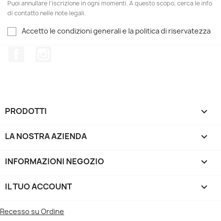
Puoi annullare l'iscrizione in ogni momenti. A questo scopo, cerca le info
di contatto nelle note legali.
Accetto le condizioni generali e la politica di riservatezza
Facebook
Instagram
PRODOTTI

LA NOSTRA AZIENDA

INFORMAZIONI NEGOZIO
keyboard_arrow_down
IL TUO ACCOUNT

Recesso su Ordine