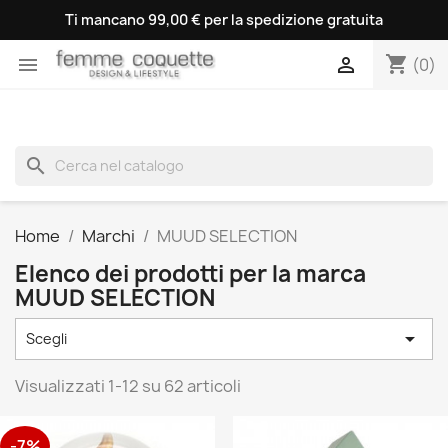
Ti mancano 99,00 € per la spedizione gratuita
shopping_cart


(0)
search
Home
Marchi
MUUD SELECTION
Elenco dei prodotti per la marca
MUUD SELECTION

Scegli
Visualizzati 1-12 su 62 articoli
-7%