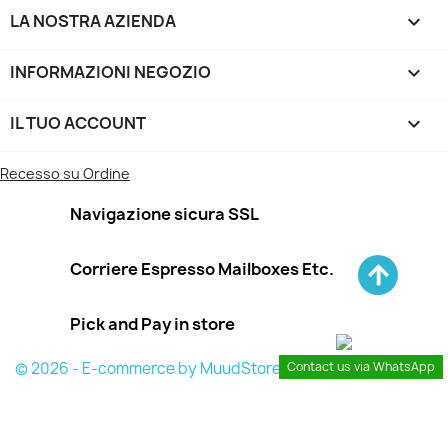
LA NOSTRA AZIENDA

INFORMAZIONI NEGOZIO
keyboard_arrow_down
IL TUO ACCOUNT

Recesso su Ordine
Navigazione sicura SSL
Corriere Espresso Mailboxes Etc.
Pick and Pay in store
© 2026 - E-commerce by MuudStore
Contact us via WhatsApp