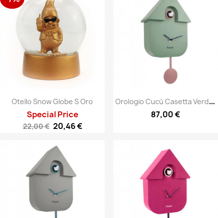
O
Rologio Cucù Casetta Verde...
Otello Snow Globe S Oro
Special Price
87,00 €
20,46 €
22,00 €