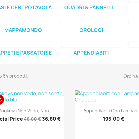
ASI E CENTROTAVOLA
QUADRI & PANNELLI...
MAPPAMONDO
OROLOGI
PPETI E PASSATORIE
APPENDIABITI
o 64 prodotti.
Ordina 
%
Anteprima
Anteprima


onkeys Non Vedo, Non...
Appendiabiti Con Lampada
cial Price
36,80 €
195,00 €
46,00 €