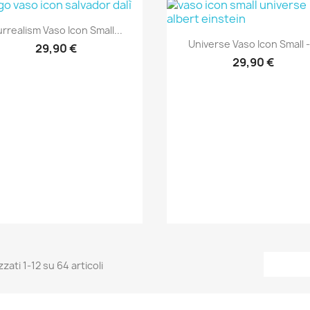
Anteprima

rrealism Vaso Icon Small...
Anteprima

Universe Vaso Icon Small -.
29,90 €
29,90 €
zzati 1-12 su 64 articoli