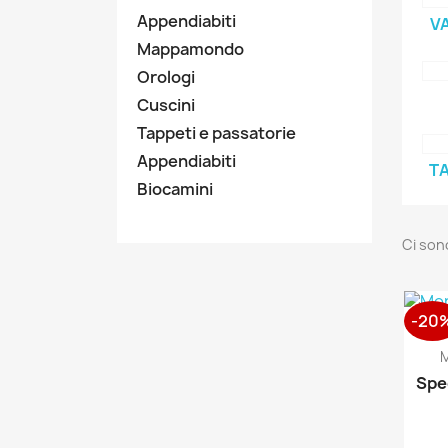
Appendiabiti
V
Mappamondo
Orologi
Cuscini
Tappeti e passatorie
Appendiabiti
TA
Biocamini
Ci son
-20
M
Spe