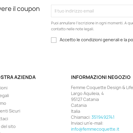
evere il coupon
Puoi annullare l'iscrizione in ogni momenti. A qu
contatto nelle note legali.
Accetto le condizioni generali e la po
OSTRA AZIENDA
INFORMAZIONI NEGOZIO
Femme Coquette Design & Life
ioni
Largo Aquileia, 4
egali
95127 Catania
amo
Catania
nti Sicuri
Italia
Chiamaci:
3519492741
taci
Inviaci un'e-mail:
del sito
info@femmecoquette.it