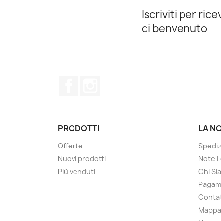
Iscriviti per ric
di benvenuto
Facebook
Instagram
PRODOTTI
LA N
Offerte
Spediz
Nuovi prodotti
Note L
Più venduti
Chi Si
Pagame
Contat
Mappa 