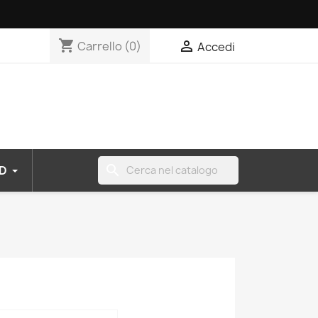
shopping_cart

Carrello
(0)
Accedi
search
D