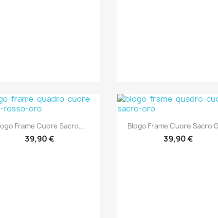
Anteprima
Anteprima


logo Frame Cuore Sacro...
Blogo Frame Cuore Sacro 
39,90 €
39,90 €