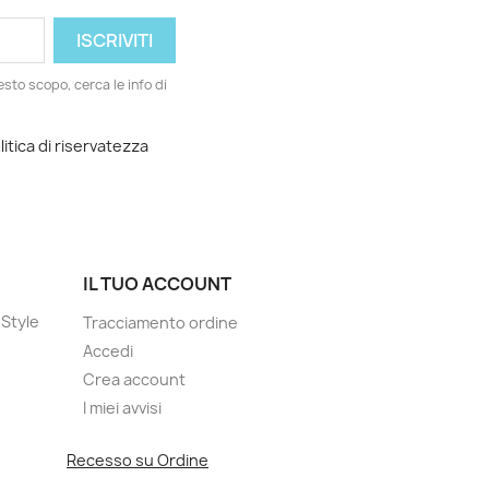
esto scopo, cerca le info di
litica di riservatezza
IL TUO ACCOUNT
Style
Tracciamento ordine
Accedi
Crea account
I miei avvisi
Recesso su Ordine