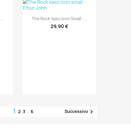
Anteprima

..
The Rock Vaso Icon Small -...
29,90 €
1

Successivo
2
3
…
6