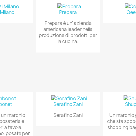
 Milano
Prepara
Qee
Prepara è un' azienda
americana leader nella
produzione di prodotti per
la cucina.
bonet
Serafino Zani
Shup
 un marchio
Serafino Zani
Un marchio
 posateria e
che sta spop
r la tavola.
shopping bag 
no, posate per