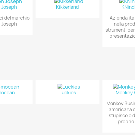
 Joseph
Kikkerland
KNind
ici del marchio
Azienda ita
 Joseph
nella pro
strumenti per 
presentazio
mocean
Luckies
Monkey 
Monkey Busi
americana c
stupisce e d
proprio