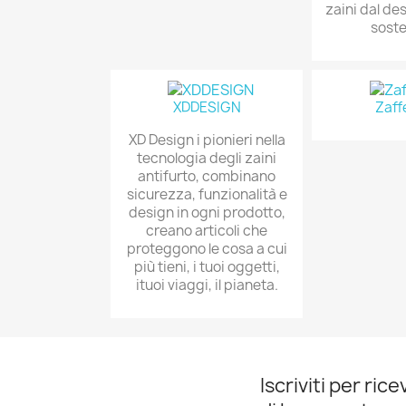
zaini dal de
soste
XDDESIGN
Zaff
XD Design i pionieri nella
tecnologia degli zaini
antifurto, combinano
sicurezza, funzionalità e
design in ogni prodotto,
creano articoli che
proteggono le cosa a cui
più tieni, i tuoi oggetti,
ituoi viaggi, il pianeta.
Iscriviti per ric