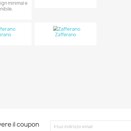
sign minimal e
nibile.
erano
Zafferano
evere il coupon