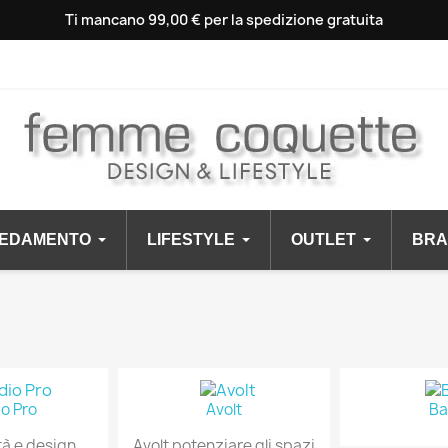
Ti mancano 99,00 € per la spedizione gratuita
EDAMENTO
LIFESTYLE
OUTLET
BRA
o Pro
Avolt
Ba
tà e design
Avolt potenziare gli spazi