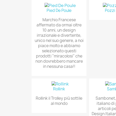
Pied De Poule
Pozzi
Marchio Francese
affermato da ormai oltre
10 anni, un design
irrazionale e divertente,
unico nel suo genere, a noi
piace molto e abbiamo
selezionato questi
prodotti "miracolosi" che
non dovrebbero mancare
in nessuna casa!!
Rollink
Sam
Rollink il Trolley più sottile
Sambonet,
al mondo
italiano di
articoli pe
Design Italia