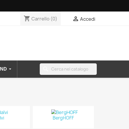
shopping_cart

Carrello
(0)
Accedi
search
ND
lvi
BergHOFF