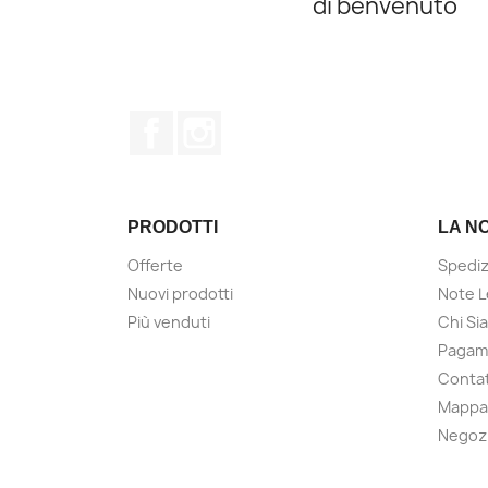
di benvenuto
Facebook
Instagram
PRODOTTI
LA N
Offerte
Spediz
Nuovi prodotti
Note L
Più venduti
Chi Si
Pagame
Contat
Mappa 
Negoz