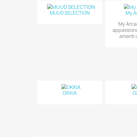
MUUD SELECTION
My A
My Arcad
appassiona
amanti d
OKKIA
O