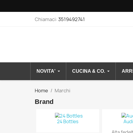
Chiamaci:
3519492741
NOVITA'
CUCINA & CO.
ARR
Home
Marchi
Brand
24 Bottles
Audi
Alta fedel