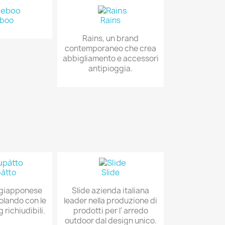
boo
Rains
Rains, un brand
contemporaneo che crea
abbigliamento e accessori
antipioggia.
àtto
Slide
 giapponese
Slide azienda italiana
olando con le
leader nella produzione di
richiudibili.
prodotti per l' arredo
outdoor dal design unico.