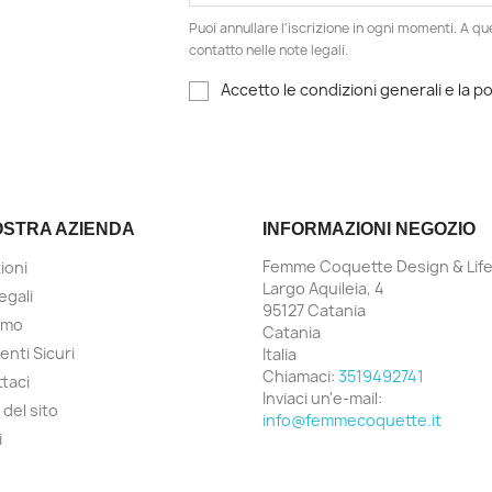
Puoi annullare l'iscrizione in ogni momenti. A qu
contatto nelle note legali.
Accetto le condizioni generali e la po
OSTRA AZIENDA
INFORMAZIONI NEGOZIO
Femme Coquette Design & Life
ioni
Largo Aquileia, 4
egali
95127 Catania
amo
Catania
nti Sicuri
Italia
Chiamaci:
3519492741
taci
Inviaci un'e-mail:
del sito
info@femmecoquette.it
i