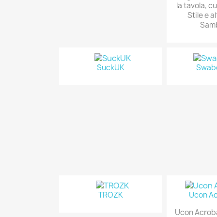
la tavola, cu
Stile e a
Sam
SuckUK
Swab
TROZK
Ucon Ac
Ucon Acroba