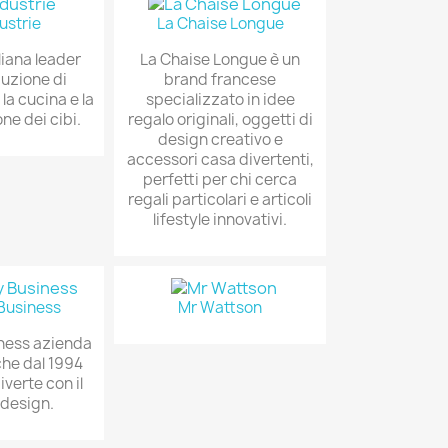
ustrie
La Chaise Longue
liana leader
La Chaise Longue è un
duzione di
brand francese
la cucina e la
specializzato in idee
ne dei cibi.
regalo originali, oggetti di
design creativo e
accessori casa divertenti,
perfetti per chi cerca
regali particolari e articoli
lifestyle innovativi.
Business
Mr Wattson
ness azienda
he dal 1994
iverte con il
 design.