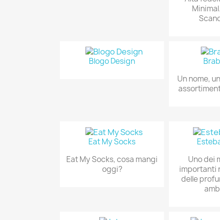
Minimal
Scand
Blogo Design
Brab
Un nome, una
assortimen
Eat My Socks
Esteba
Eat My Socks, cosa mangi
Uno dei 
oggi?
importanti n
delle prof
amb