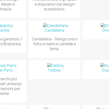
. Made in
e dispositivi dal design
inavia
scandinavo.
antia
Candellana
Div
 garanzia, l'
Candellana - Design unico
to Brabantia
fatto a mano e candele a
tema.
n Paris
Fatboy
Guz
marchi più
ell' universo
umazioni per
iente