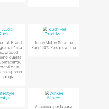
 Audio
Touch Mel
quotati Brand
Touch Mel by Serafino
guarda l' alta
Zani 100% Pure melamine
io, prodotti
mano, qualità
tupefacente,
ercati dalla
a ma al passo
ecnologia
estyle
Winkee
Accessori per la casa