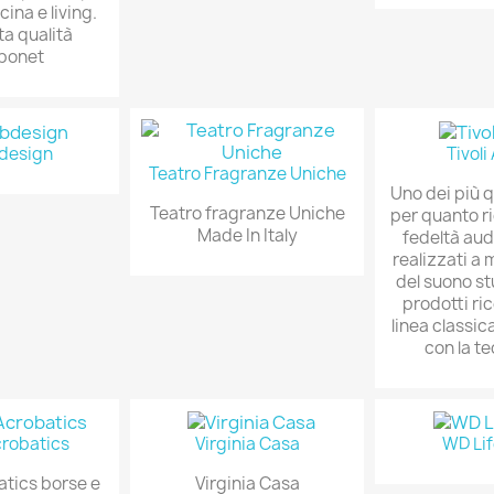
cina e living.
lta qualità
bonet
design
Tivoli
Teatro Fragranze Uniche
Uno dei più 
Teatro fragranze Uniche
per quanto ri
Made In Italy
fedeltà aud
realizzati a 
del suono s
prodotti ric
linea classic
con la t
robatics
Virginia Casa
WD Lif
tics borse e
Virginia Casa