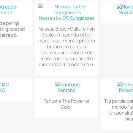
rcade
Novit
Nassau by OS Sunglasses
e per gli
Nassau Beach Culture non
ti giocatori
è solo un' azienda di teli
el retrò.
mare, ma un vero e proprio
brand che punta a
rivoluzionare il mondo del
mare con il suo concetto
innovativo di moda e stile.
XO
Pantone
Peleg
Pantone The Power of
Tra parole per
Color
mondo Pe
funzionalità
hum