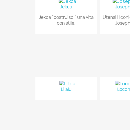
Jekca
Joseph
Jekca "costruisci" una vita
Utensili icon
con stile.
Joseph
Lilalu
Loco