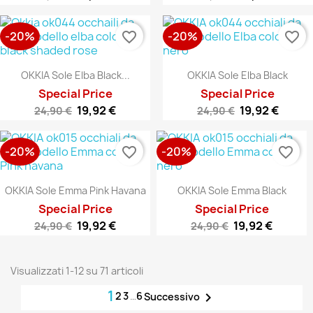
-20%
-20%
favorite_border
favorite_border
OKKIA Sole Elba Black...
OKKIA Sole Elba Black
Special Price
Special Price
19,92 €
19,92 €
24,90 €
24,90 €
-20%
-20%
favorite_border
favorite_border
OKKIA Sole Emma Pink Havana
OKKIA Sole Emma Black
Special Price
Special Price
19,92 €
19,92 €
24,90 €
24,90 €
Visualizzati 1-12 su 71 articoli
1
2
3
…
6

Successivo