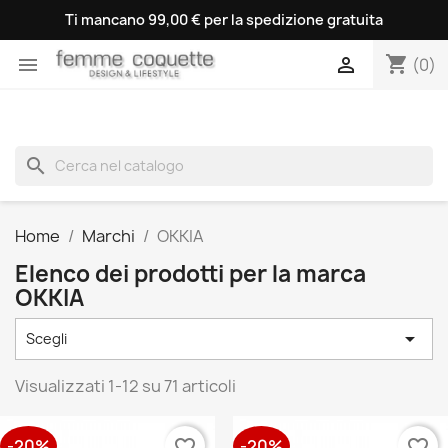
Ti mancano 99,00 € per la spedizione gratuita
shopping_cart


(0)
search
Home
Marchi
OKKIA
Elenco dei prodotti per la marca
OKKIA

Scegli
Visualizzati 1-12 su 71 articoli
-20%
-20%
favorite_border
favorite_border