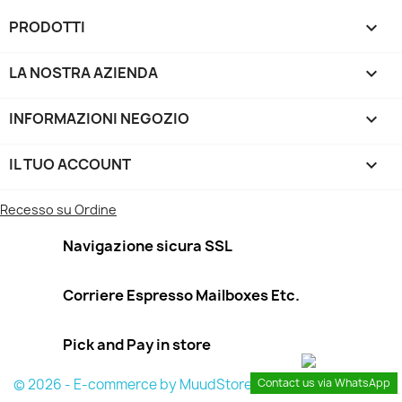
PRODOTTI

LA NOSTRA AZIENDA

INFORMAZIONI NEGOZIO
keyboard_arrow_down
IL TUO ACCOUNT

Recesso su Ordine
Navigazione sicura SSL
Corriere Espresso Mailboxes Etc.
Pick and Pay in store
© 2026 - E-commerce by MuudStore
Contact us via WhatsApp