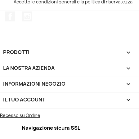
Accetto le condizioni generali e la politica di riservatezza
Facebook
Instagram
PRODOTTI

LA NOSTRA AZIENDA

INFORMAZIONI NEGOZIO
keyboard_arrow_down
IL TUO ACCOUNT

Recesso su Ordine
Navigazione sicura SSL