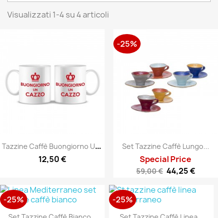
Visualizzati 1-4 su 4 articoli
-25%
T
Azzine Caffè Buongiorno Un...
Set Tazzine Caffè Lungo...
12,50 €
Special Price
44,25 €
59,00 €
-25%
-25%
Set Tazzine Caffè Bianco...
Set Tazzine Caffè Linea...