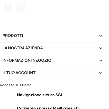
Facebook
Instagram
PRODOTTI

LA NOSTRA AZIENDA

INFORMAZIONI NEGOZIO
keyboard_arrow_down
IL TUO ACCOUNT

Recesso su Ordine
Navigazione sicura SSL
Corriere Espresso Mailboxes Etc.