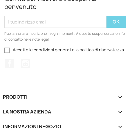
benvenuto
Puoi annullare l'iscrizione in ogni momenti. A questo scopo, cerca le info
di contatto nelle note legali.
Accetto le condizioni generali e la politica di riservatezza
Facebook
Instagram
PRODOTTI

LA NOSTRA AZIENDA

INFORMAZIONI NEGOZIO
keyboard_arrow_down