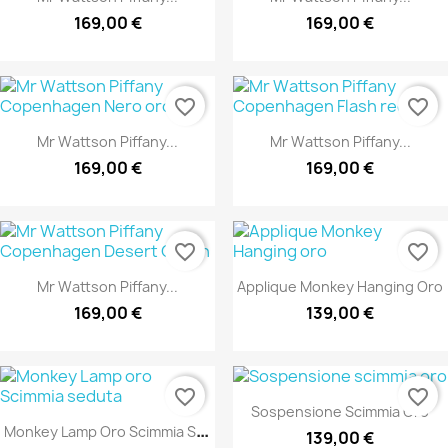
169,00 €
169,00 €
favorite_border
favorite_border
Mr Wattson Piffany...
Mr Wattson Piffany...
169,00 €
169,00 €
favorite_border
favorite_border
Mr Wattson Piffany...
Applique Monkey Hanging Oro
169,00 €
139,00 €
favorite_border
favorite_border
Sospensione Scimmia Oro
M
Onkey Lamp Oro Scimmia Seduta
139,00 €