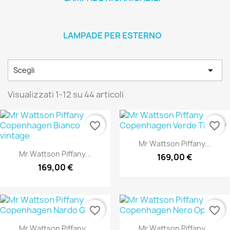
LAMPADE PER ESTERNO

Scegli
Visualizzati 1-12 su 44 articoli
favorite_border
favorite_border
Mr Wattson Piffany...
Mr Wattson Piffany...
169,00 €
169,00 €
favorite_border
favorite_border
Mr Wattson Piffany...
Mr Wattson Piffany...