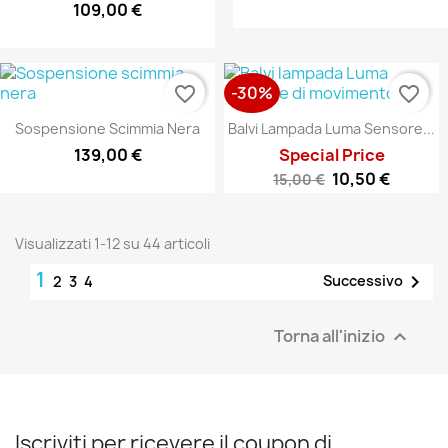
109,00 €
-30%
favorite_border
favorite_border
Sospensione Scimmia Nera
Balvi Lampada Luma Sensore...
139,00 €
Special Price
10,50 €
15,00 €
Visualizzati 1-12 su 44 articoli
1

Successivo
2
3
4
Torna all'inizio

Iscriviti per ricevere il coupon di