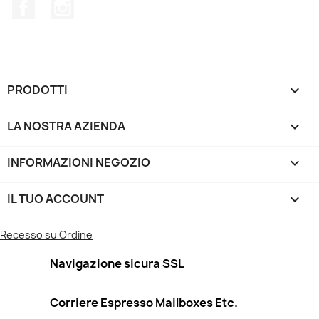
Facebook
Instagram
PRODOTTI

LA NOSTRA AZIENDA

INFORMAZIONI NEGOZIO
keyboard_arrow_down
IL TUO ACCOUNT

Recesso su Ordine
Navigazione sicura SSL
Corriere Espresso Mailboxes Etc.