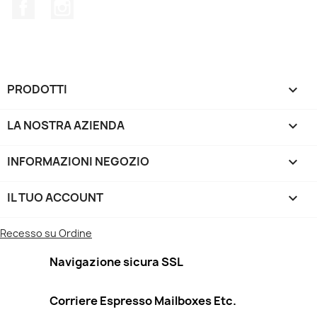
Facebook
Instagram
PRODOTTI

LA NOSTRA AZIENDA

INFORMAZIONI NEGOZIO
keyboard_arrow_down
IL TUO ACCOUNT

Recesso su Ordine
Navigazione sicura SSL
Corriere Espresso Mailboxes Etc.