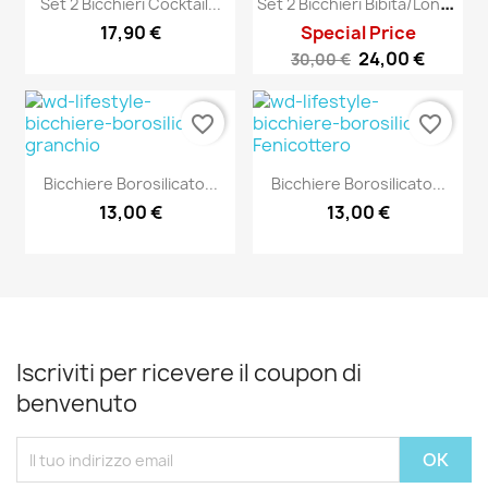
S
Et 2 Bicchieri Bibita/long...
Set 2 Bicchieri Cocktail...
17,90 €
Special Price
24,00 €
30,00 €
favorite_border
favorite_border
Bicchiere Borosilicato...
Bicchiere Borosilicato...
13,00 €
13,00 €
Iscriviti per ricevere il coupon di
benvenuto