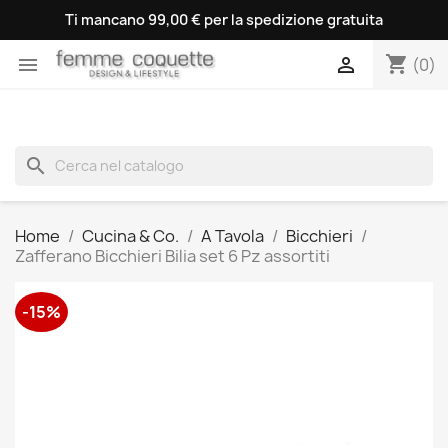
Ti mancano 99,00 € per la spedizione gratuita
shopping_cart


(0)
search
Home
Cucina & Co.
A Tavola
Bicchieri
Zafferano Bicchieri Bilia set 6 Pz assortiti
-15%