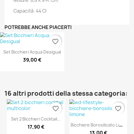
Misure: 8,8 X 9 H. Cm
Capacità: 44 Cl
POTREBBE ANCHE PIACERTI
favorite_border
Set Bicchieri Acqua Desigual
39,00 €
16 altri prodotti della stessa categoria:
favorite_border
favorite_border
Set 2 Bicchieri Cocktail...
B
Icchiere Borosilicato Limone
17,90 €
13,00 €