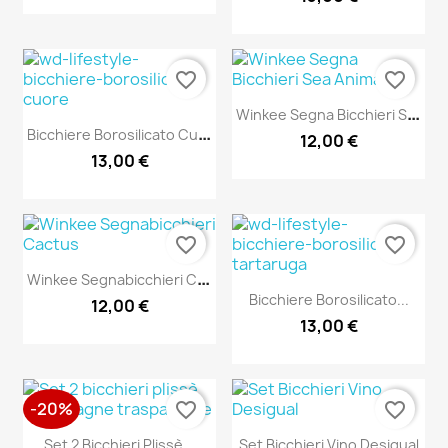
favorite_border
favorite_border
W
Inkee Segna Bicchieri Sea...
B
Icchiere Borosilicato Cuore
12,00 €
13,00 €
favorite_border
favorite_border
W
Inkee Segnabicchieri Cactus
Bicchiere Borosilicato...
12,00 €
13,00 €
-20%
favorite_border
favorite_border
Set 2 Bicchieri Plissè...
Set Bicchieri Vino Desigual