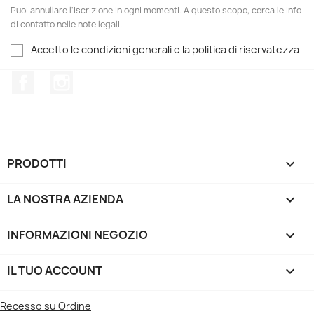
Puoi annullare l'iscrizione in ogni momenti. A questo scopo, cerca le info
di contatto nelle note legali.
Accetto le condizioni generali e la politica di riservatezza
Facebook
Instagram
PRODOTTI

LA NOSTRA AZIENDA

INFORMAZIONI NEGOZIO
keyboard_arrow_down
IL TUO ACCOUNT

Recesso su Ordine