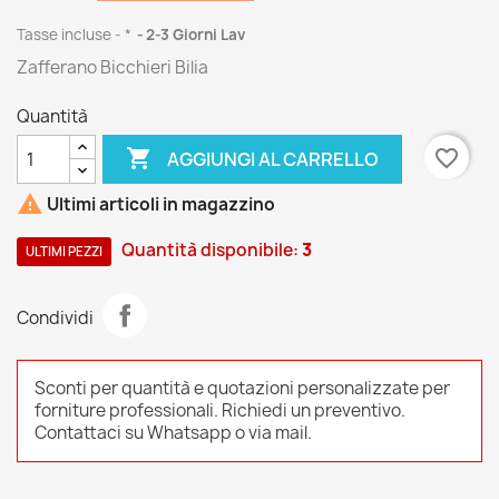
Tasse incluse
*
2-3 Giorni Lav
Zafferano Bicchieri Bilia
Quantità

favorite_border
AGGIUNGI AL CARRELLO

Ultimi articoli in magazzino
Quantità disponibile:
3
ULTIMI PEZZI
Condividi
Sconti per quantità e quotazioni personalizzate per
forniture professionali. Richiedi un preventivo.
Contattaci su Whatsapp o via mail.