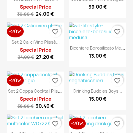
Special Price
59,00 €
24,00 €
30,00 €
-20%
favorite_border
favorite_border
Set 2 Calici Vino Plissè...
B
Icchiere Borosilicato Medusa
Special Price
13,00 €
27,20 €
34,00 €
-20%
favorite_border
favorite_border
S
Et 2 Coppa Cocktail Plissè...
Drinking Buddies Boys...
Special Price
15,00 €
30,40 €
38,00 €
-20%
favorite_border
favorite_border