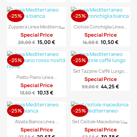
-25%
-25%
Z
Uppiera Linea Mediterraneo
Ciotola Conchiglia Linea...
Special Price
Special Price
15,00 €
10,50 €
20,00 €
14,00 €
-25%
-25%
Set Tazzine Caffè Lungo...
Piatto Piano Linea...
Special Price
Special Price
44,25 €
59,00 €
10,13 €
13,50 €
-25%
-25%
S
Et Ciotole Macedonia Linea...
Alzata Bianca Linea...
Special Price
Special Price