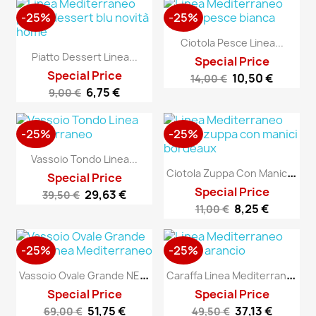
-25%
-25%
Ciotola Pesce Linea...
Piatto Dessert Linea...
Special Price
Special Price
10,50 €
14,00 €
6,75 €
9,00 €
-25%
-25%
Vassoio Tondo Linea...
C
Iotola Zuppa Con Manici...
Special Price
Special Price
29,63 €
39,50 €
8,25 €
11,00 €
-25%
-25%
V
Assoio Ovale Grande NEW...
C
Araffa Linea Mediterraneo
Special Price
Special Price
51,75 €
37,13 €
69,00 €
49,50 €