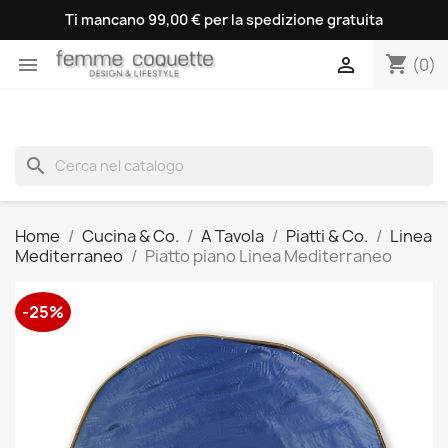
Ti mancano 99,00 € per la spedizione gratuita
shopping_cart


(0)
search
Home
Cucina & Co.
A Tavola
Piatti & Co.
Linea
Mediterraneo
Piatto piano Linea Mediterraneo
-25%