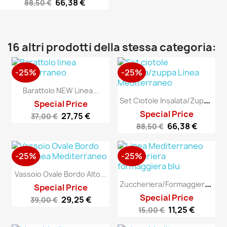
66,38 €
88,50 €
16 altri prodotti della stessa categoria:
-25%
-25%
Barattolo NEW Linea...
S
Et Ciotole Insalata/zuppa...
Special Price
Special Price
27,75 €
37,00 €
66,38 €
88,50 €
-25%
-25%
Vassoio Ovale Bordo Alto...
Z
Uccheriera/Formaggiera...
Special Price
Special Price
29,25 €
39,00 €
11,25 €
15,00 €