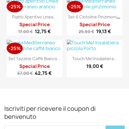
-25%
-25%
S
Et 6 Ciotoline Pinzimonio...
Piatto Aperitivo Linea...
Special Price
Special Price
12,75 €
19,13 €
17,00 €
25,50 €
-25%
Set Tazzine Caffè Bianco...
Touch Mel Insalatiera...
Special Price
19,00 €
42,75 €
57,00 €
Iscriviti per ricevere il coupon di
benvenuto