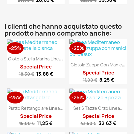
20,63 €
39,38 €
27,50 €
52,50 €
I clienti che hanno acquistato questo
prodotto hanno comprato anche:
-25%
-25%
C
Iotola Stella Marina Linea...
C
Iotola Zuppa Con Manici...
Special Price
Special Price
13,88 €
18,50 €
8,25 €
11,00 €
-25%
-25%
Piatto Rettangolare Linea...
Set 6 Tazze Orzo Linea...
Special Price
Special Price
11,25 €
32,63 €
15,00 €
43,50 €