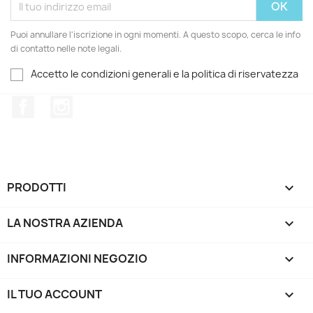
Puoi annullare l'iscrizione in ogni momenti. A questo scopo, cerca le info
di contatto nelle note legali.
Accetto le condizioni generali e la politica di riservatezza
Facebook
Instagram
PRODOTTI

LA NOSTRA AZIENDA

INFORMAZIONI NEGOZIO
keyboard_arrow_down
IL TUO ACCOUNT
