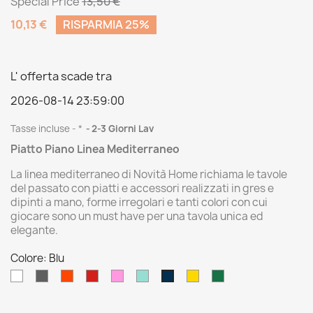
Special Price
13,50 €
10,13 €
RISPARMIA 25%
L' offerta scade tra
2026-08-14 23:59:00
Tasse incluse
*
2-3 Giorni Lav
Piatto Piano Linea Mediterraneo
La linea mediterraneo di Novità Home richiama le tavole
del passato con piatti e accessori realizzati in gres e
dipinti a mano, forme irregolari e tanti colori con cui
giocare sono un must have per una tavola unica ed
elegante.
Colore: Blu
Bianco
Grigio
Arancio
Rosso
Rosa
Celeste
Giallo
Verdone
Blu