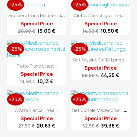
-25%
-25%
Z
Uppiera Linea Mediterraneo
Ciotola Conchiglia Linea...
Special Price
Special Price
15,00 €
10,50 €
20,00 €
14,00 €
-25%
-25%
Set Tazzine Caffè Lungo...
Piatto Piano Linea...
Special Price
Special Price
44,25 €
59,00 €
10,13 €
13,50 €
-25%
-25%
S
Et Ciotole Macedonia Linea...
Alzata Bianca Linea...
Special Price
Special Price
20,63 €
39,38 €
27,50 €
52,50 €