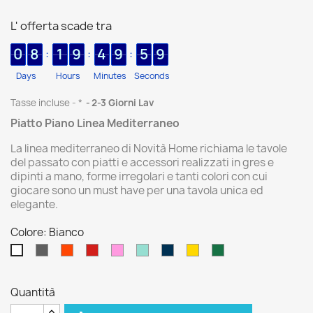
L' offerta scade tra
0
8
1
9
4
9
5
8
:
:
:
Days
Hours
Minutes
Seconds
Tasse incluse
*
2-3 Giorni Lav
Piatto Piano Linea Mediterraneo
La linea mediterraneo di Novità Home richiama le tavole
del passato con piatti e accessori realizzati in gres e
dipinti a mano, forme irregolari e tanti colori con cui
giocare sono un must have per una tavola unica ed
elegante.
Colore: Bianco
Grigio
Arancio
Rosso
Rosa
Celeste
Blu
Giallo
Verdone
Bianco
Quantità