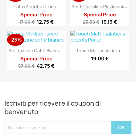
S
Et 6 Ciotoline Pinzimonio...
Piatto Aperitivo Linea...
Special Price
Special Price
12,75 €
19,13 €
17,00 €
25,50 €
-25%
Set Tazzine Caffè Bianco...
Touch Mel Insalatiera...
Special Price
19,00 €
42,75 €
57,00 €
Iscriviti per ricevere il coupon di
benvenuto