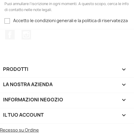
Puoi annullare l'iscrizione in ogni momenti. A questo scopo, cerca le info
di contatto nelle note legali.
Accetto le condizioni generali e la politica di riservatezza
Facebook
Instagram
PRODOTTI

LA NOSTRA AZIENDA

INFORMAZIONI NEGOZIO
keyboard_arrow_down
IL TUO ACCOUNT

Recesso su Ordine