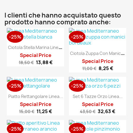
I clienti che hanno acquistato questo
prodotto hanno comprato anche:
-25%
-25%
C
Iotola Stella Marina Linea...
C
Iotola Zuppa Con Manici...
Special Price
Special Price
13,88 €
18,50 €
8,25 €
11,00 €
-25%
-25%
Piatto Rettangolare Linea...
Set 6 Tazze Orzo Linea...
Special Price
Special Price
11,25 €
32,63 €
15,00 €
43,50 €
-25%
-25%