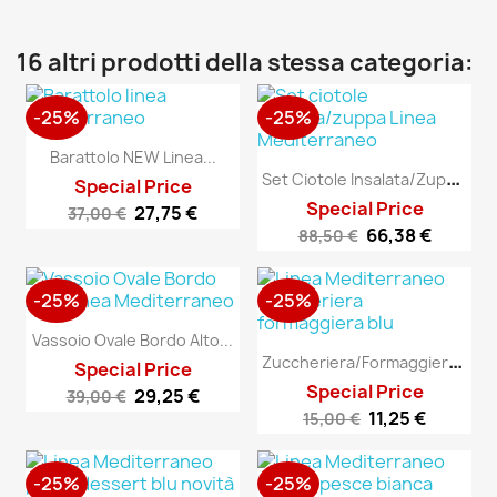
16 altri prodotti della stessa categoria:
-25%
-25%
Barattolo NEW Linea...
S
Et Ciotole Insalata/zuppa...
Special Price
Special Price
27,75 €
37,00 €
66,38 €
88,50 €
-25%
-25%
Vassoio Ovale Bordo Alto...
Z
Uccheriera/Formaggiera...
Special Price
Special Price
29,25 €
39,00 €
11,25 €
15,00 €
-25%
-25%