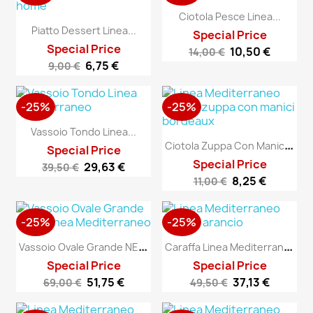
Ciotola Pesce Linea...
Piatto Dessert Linea...
Special Price
Special Price
10,50 €
14,00 €
6,75 €
9,00 €
-25%
-25%
Vassoio Tondo Linea...
C
Iotola Zuppa Con Manici...
Special Price
Special Price
29,63 €
39,50 €
8,25 €
11,00 €
-25%
-25%
V
Assoio Ovale Grande NEW...
C
Araffa Linea Mediterraneo
Special Price
Special Price
51,75 €
37,13 €
69,00 €
49,50 €