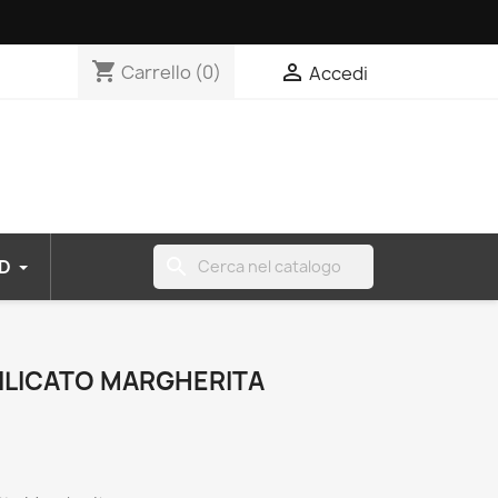
shopping_cart

Carrello
(0)
Accedi
search
D
ILICATO MARGHERITA