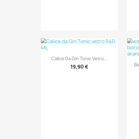
Anteprima

Calice Da Gin Tonic Vetro...
+1
Bi
19,90 €