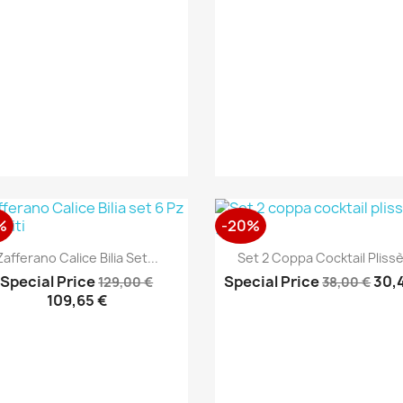
%
-20%
Anteprima
Anteprima


Zafferano Calice Bilia Set...
Set 2 Coppa Cocktail Plissè
Special Price
Special Price
30,
129,00 €
38,00 €
109,65 €