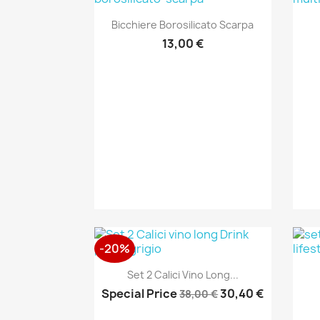
Anteprima

Bicchiere Borosilicato Scarpa
13,00 €
-20%
Anteprima

Set 2 Calici Vino Long...
Special Price
30,40 €
38,00 €