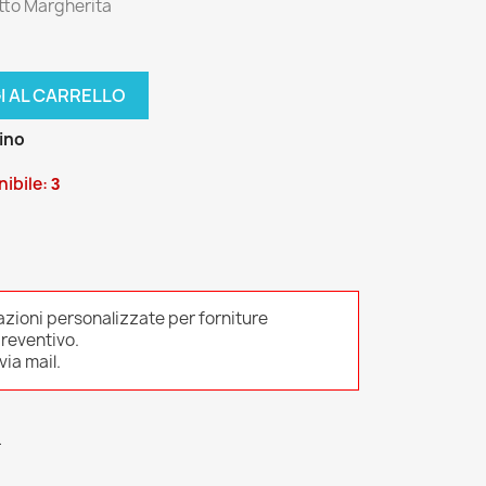
tto Margherita
I AL CARRELLO
zino
ibile:
3
azioni personalizzate per forniture
preventivo.
ia mail.
L