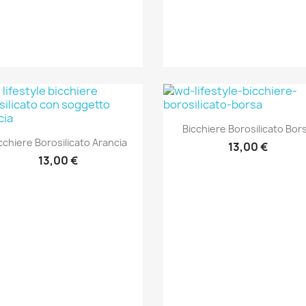
Anteprima

Bicchiere Borosilicato Bor
Anteprima

cchiere Borosilicato Arancia
13,00 €
13,00 €