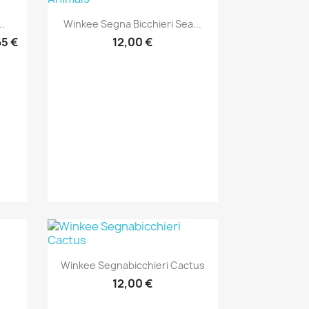
Anteprima

.
Winkee Segna Bicchieri Sea...
65 €
12,00 €
Anteprima

Winkee Segnabicchieri Cactus
12,00 €