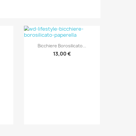
Anteprima

Bicchiere Borosilicato...
13,00 €