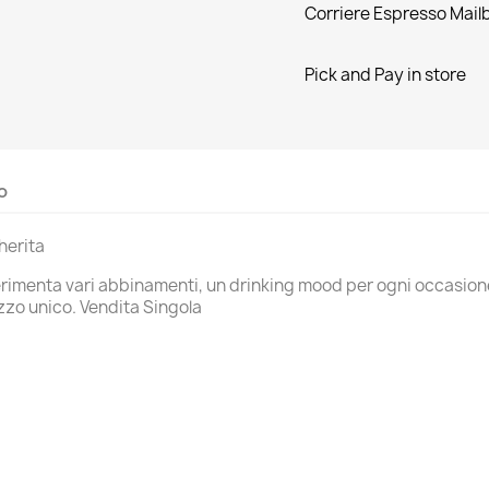
Corriere Espresso Mail
Pick and Pay in store
o
herita
sperimenta vari abbinamenti, un drinking mood per ogni occasione
ezzo unico. Vendita Singola