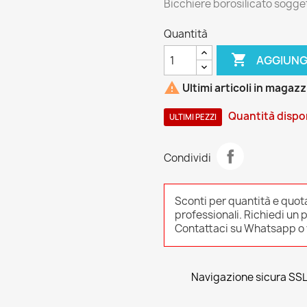
Bicchiere borosilicato sogge
Quantità

AGGIUNG

Ultimi articoli in magaz
Quantità dispon
ULTIMI PEZZI
Condividi
Sconti per quantità e quot
professionali. Richiedi un 
Contattaci su Whatsapp o v
Navigazione sicura SS