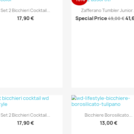
Anteprima
Anteprima


Set 2 Bicchieri Cocktail...
Zafferano Tumbler Junior..
17,90 €
Special Price
41,
49,00 €
Anteprima
Anteprima


Set 2 Bicchieri Cocktail...
Bicchiere Borosilicato...
17,90 €
13,00 €