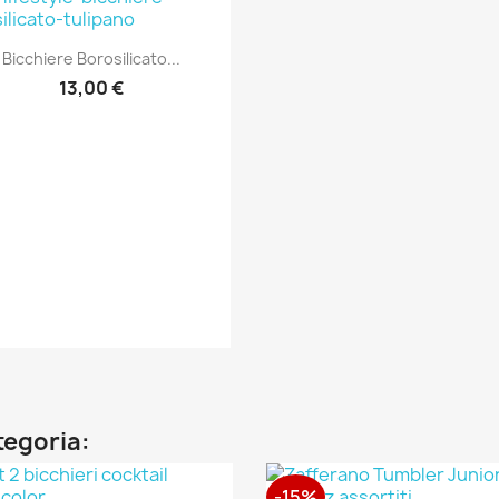
Anteprima

Bicchiere Borosilicato...
13,00 €
ategoria:
-15%