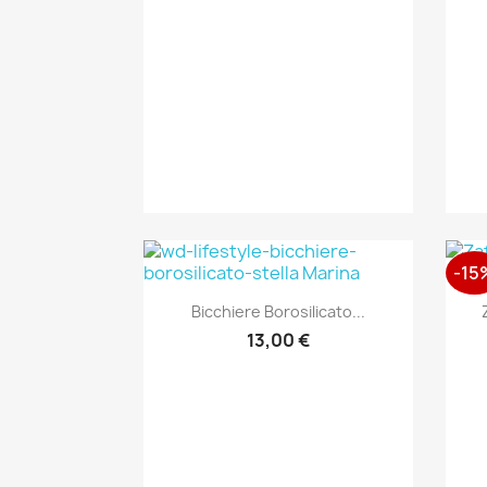
-15
Anteprima

Bicchiere Borosilicato...
13,00 €