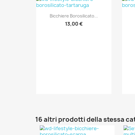
Anteprima

Bicchiere Borosilicato...
13,00 €
16 altri prodotti della stessa c