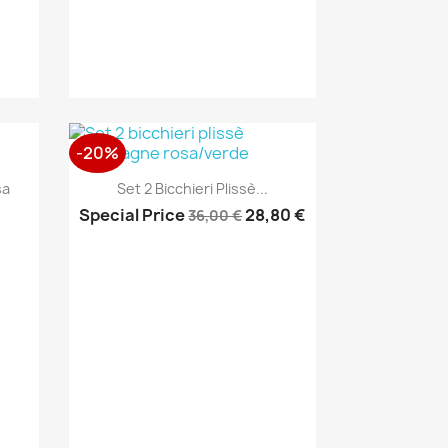
-20%
Anteprima

sa
Set 2 Bicchieri Plissè...
Special Price
28,80 €
36,00 €