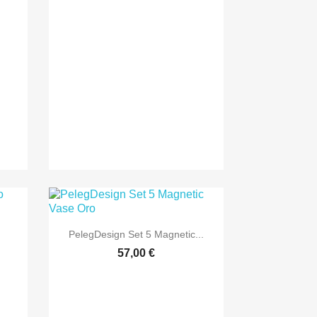

Anteprima
PelegDesign Set 5 Magnetic...
57,00 €