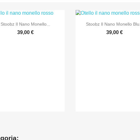


Anteprima
Anteprima
Stoobz Il Nano Monello...
Stoobz Il Nano Monello Blu.
39,00 €
39,00 €
egoria: