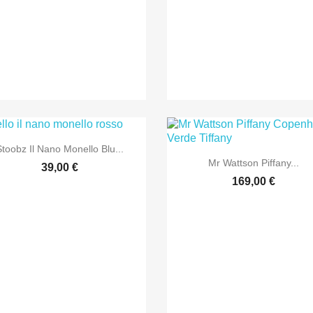

Anteprima
Stoobz Il Nano Monello Blu...

Anteprima
Mr Wattson Piffany...
39,00 €
169,00 €