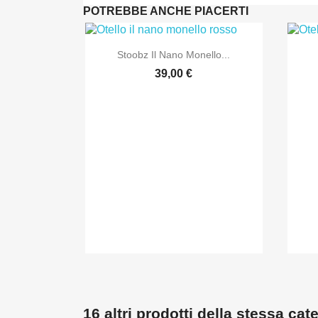
POTREBBE ANCHE PIACERTI

Anteprima
Stoobz Il Nano Monello...
39,00 €
16 altri prodotti della stessa cat