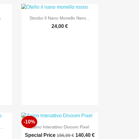

Anteprima
a
Stoobz Il Nano Monello Nero...
24,00 €
-10%

Anteprima
..
Zaino Interattivo Divoom Pixel
Special Price
140,40 €
156,00 €