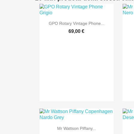

Anteprima
GPO Rotary Vintage Phone...
69,00 €

Anteprima
Mr Wattson Piffany...