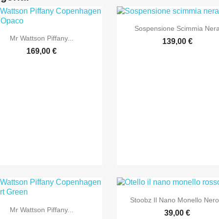

Anteprima
Sospensione Scimmia Ner

Anteprima
Mr Wattson Piffany...
139,00 €
169,00 €

Anteprima
Stoobz Il Nano Monello Nero.

Anteprima
Mr Wattson Piffany...
39,00 €