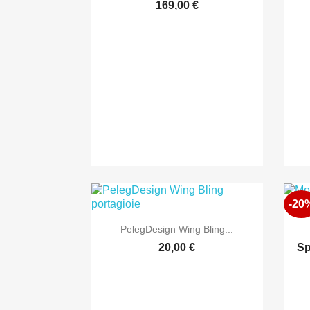
169,00 €
-20

Anteprima
PelegDesign Wing Bling...
20,00 €
Sp