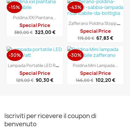
-15%
-43%
Poldina XXl Piantana...
Z
Afferano Poldina Stopper...
Special Price
Special Price
323,00 €
380,00 €
67,83 €
119,00 €
-30%
-30%
L
Ampada Portatile LED RGB 3...
Poldina Mini Lampada...
Special Price
Special Price
90,30 €
102,20 €
129,00 €
146,00 €
Iscriviti per ricevere il coupon di
benvenuto