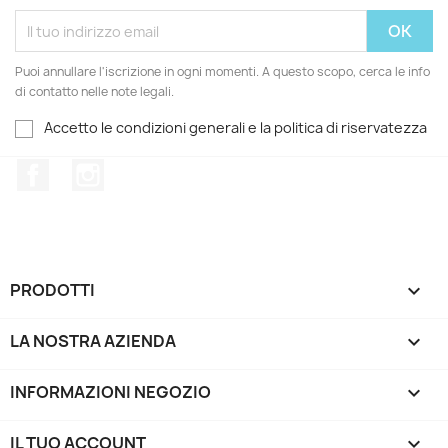
Puoi annullare l'iscrizione in ogni momenti. A questo scopo, cerca le info
di contatto nelle note legali.
Accetto le condizioni generali e la politica di riservatezza
Facebook
Instagram
PRODOTTI

LA NOSTRA AZIENDA

INFORMAZIONI NEGOZIO
keyboard_arrow_down
IL TUO ACCOUNT
