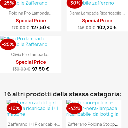
-25%
-30%
Poldina Pro Lampada...
Dama Lampada Ricaricabile...
Special Price
Special Price
127,50 €
102,20 €
170,00 €
146,00 €
-25%
Olivia Pro Lampada...
Special Price
97,50 €
130,00 €
16 altri prodotti della stessa categoria:
-10%
-43%
Z
Afferano Poldina Stopper Nera
Zafferano 1+1 Ricaricabile...