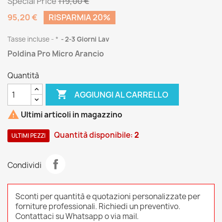
Special Price
119,00 €
95,20 €
RISPARMIA 20%
Tasse incluse
*
2-3 Giorni Lav
Poldina Pro Micro Arancio
Quantità

AGGIUNGI AL CARRELLO

Ultimi articoli in magazzino
Quantità disponibile:
2
ULTIMI PEZZI
Condividi
Sconti per quantità e quotazioni personalizzate per
forniture professionali. Richiedi un preventivo.
Contattaci su Whatsapp o via mail.