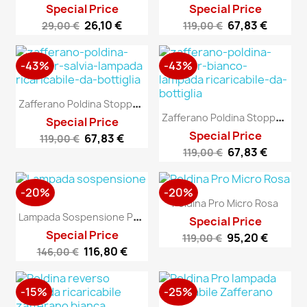
Special Price
Special Price
26,10 €
67,83 €
29,00 €
119,00 €
-43%
-43%
Z
Afferano Poldina Stopper...
Z
Afferano Poldina Stopper...
Special Price
Special Price
67,83 €
119,00 €
67,83 €
119,00 €
-20%
-20%
Poldina Pro Micro Rosa
L
Ampada Sospensione Poldina
Special Price
Special Price
95,20 €
119,00 €
116,80 €
146,00 €
-15%
-25%