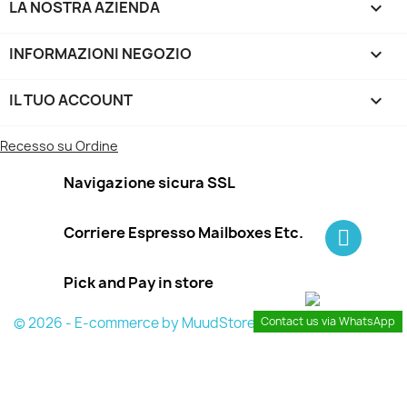
LA NOSTRA AZIENDA

INFORMAZIONI NEGOZIO
keyboard_arrow_down
IL TUO ACCOUNT

Recesso su Ordine
Navigazione sicura SSL
Corriere Espresso Mailboxes Etc.
Pick and Pay in store
Contact us via WhatsApp
© 2026 - E-commerce by MuudStore