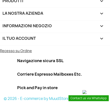
PRODOTTI

LA NOSTRA AZIENDA

INFORMAZIONI NEGOZIO
keyboard_arrow_down
IL TUO ACCOUNT

Recesso su Ordine
Navigazione sicura SSL
Corriere Espresso Mailboxes Etc.
Pick and Pay in store
© 2026 - E-commerce by MuudStore
Contact us via WhatsApp