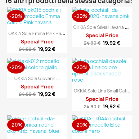
16 altri prodotti della stessa categoria:
-20%
-20%
O
KKIA Sole Silvia Havana Pink
O
KKIA Sole Emma Pink Havana
Special Price
Special Price
19,92 €
24,90 €
19,92 €
24,90 €
-20%
-20%
OKKIA Sole Giovanni...
Special Price
OKKIA Sole Lina Small Cat...
19,92 €
24,90 €
Special Price
19,92 €
24,90 €
-20%
-20%