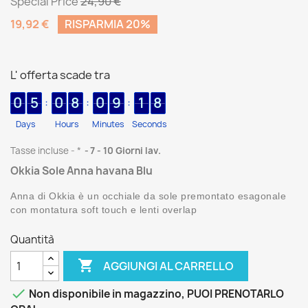
Special Price
24,90 €
19,92 €
RISPARMIA 20%
L' offerta scade tra
0
5
0
8
0
9
1
8
:
:
:
Days
Hours
Minutes
Seconds
Tasse incluse
*
7 - 10 Giorni lav.
Okkia Sole Anna havana Blu
Anna di Okkia è un occhiale da sole premontato esagonale
con montatura soft touch e lenti overlap
Quantità

AGGIUNGI AL CARRELLO

Non disponibile in magazzino, PUOI PRENOTARLO