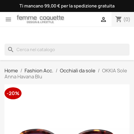
Ti mancano 99,00 € per la spedizione gratuita
shopping_cart


(0)
search
Home
Fashion Acc.
Occhiali da sole
OKKIA Sole
Anna Havana Blu
-20%