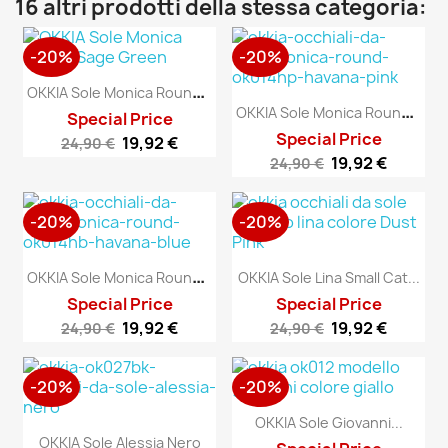
16 altri prodotti della stessa categoria:
-20%
-20%
O
KKIA Sole Monica Round...
O
KKIA Sole Monica Round...
Special Price
Special Price
19,92 €
24,90 €
19,92 €
24,90 €
-20%
-20%
O
KKIA Sole Monica Round...
OKKIA Sole Lina Small Cat...
Special Price
Special Price
19,92 €
19,92 €
24,90 €
24,90 €
-20%
-20%
OKKIA Sole Giovanni...
OKKIA Sole Alessia Nero