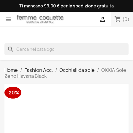
Ti mancano 99,00 € per la spedizione gratuita
shopping_cart


(0)
search
Home
Fashion Acc.
Occhiali da sole
OKKIA Sole
Zeno Havana Black
-20%