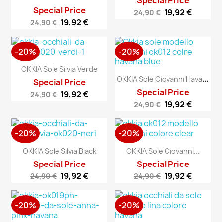
Special Price
Special Price
19,92 €
24,90 €
19,92 €
24,90 €
-20%
-20%
OKKIA Sole Silvia Verde
O
KKIA Sole Giovanni Havana...
Special Price
Special Price
19,92 €
24,90 €
19,92 €
24,90 €
-20%
-20%
OKKIA Sole Silvia Black
OKKIA Sole Giovanni...
Special Price
Special Price
19,92 €
19,92 €
24,90 €
24,90 €
-20%
-20%