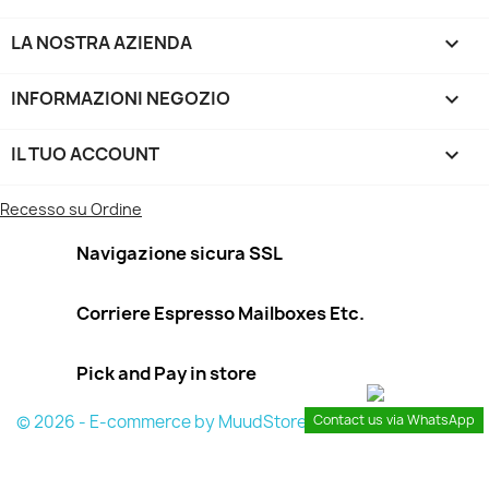
LA NOSTRA AZIENDA

INFORMAZIONI NEGOZIO
keyboard_arrow_down
IL TUO ACCOUNT

Recesso su Ordine
Navigazione sicura SSL
Corriere Espresso Mailboxes Etc.
Pick and Pay in store
© 2026 - E-commerce by MuudStore
Contact us via WhatsApp