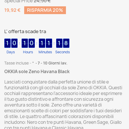
Special Price
24,90 €
19,92 €
RISPARMIA 20%
L' offerta scade tra
1
0
1
0
1
1
1
8
:
:
:
Days
Hours
Minutes
Seconds
Tasse incluse
*
7 - 10 Giorni lav.
OKKIA sole Zeno Havana Black
Lasciati conquistare dalla perfetta unione di stile e
funzionalità con gli occhiali da sole Zeno di OKKIA. Questi
occhiali rappresentano l'accessorio ideale per esprimere
il tuo gusto distintivo e affrontare con sicurezza ogni
avventura sotto il sole. Zeno offre una varietà di
emozionanti scelte di colori per soddisfare i tuoi desideri
di stile. Le quattro affascinanti colorazioni disponibili
includono: Nero con tre punti Havana, Green Sage, Giallo
con tre punti Havana e Classic Havana.