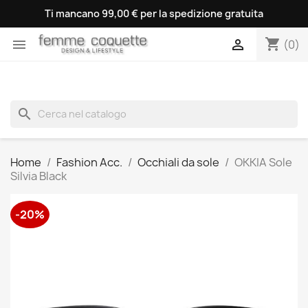
Ti mancano 99,00 € per la spedizione gratuita
shopping_cart


(0)
search
Home
Fashion Acc.
Occhiali da sole
OKKIA Sole
Silvia Black
-20%