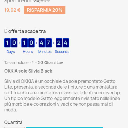
Special Price
24,90 €
19,92 €
RISPARMIA 20%
L' offerta scade tra
1
0
1
0
4
7
2
4
:
:
:
Days
Hours
Minutes
Seconds
Tasse incluse
*
2-3 Giorni Lav
OKKIA sole Silvia Black
Silvia di OKKIA è un occhiale da sole premontato Gatto
Lite, presenta, a seconda delle finiture o una montatura
soft touch o una montatura classica, le lenti sono overlap.
Un tipico modello Gatto leggermente rivisitato nelle linee
più morbide e colorazioni vivaci che non passa mai di
moda.
Quantità