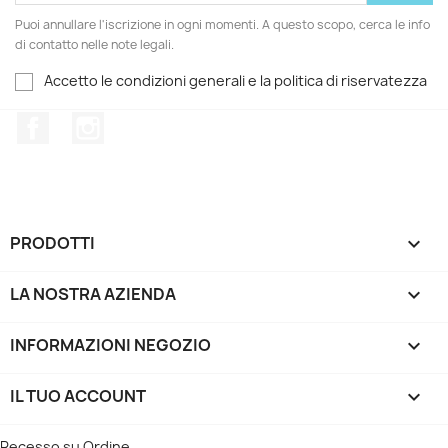
Puoi annullare l'iscrizione in ogni momenti. A questo scopo, cerca le info
di contatto nelle note legali.
Accetto le condizioni generali e la politica di riservatezza
Facebook
Instagram
PRODOTTI

LA NOSTRA AZIENDA

INFORMAZIONI NEGOZIO
keyboard_arrow_down
IL TUO ACCOUNT

Recesso su Ordine