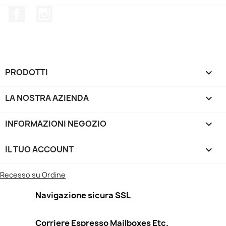
Facebook
Instagram
PRODOTTI

LA NOSTRA AZIENDA

INFORMAZIONI NEGOZIO
keyboard_arrow_down
IL TUO ACCOUNT

Recesso su Ordine
Navigazione sicura SSL
Corriere Espresso Mailboxes Etc.