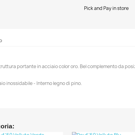
Pick and Pay in store
o
struttura portante in acciaio color oro. Bel complemento da pos
o inossidabile - Interno legno di pino.
goria: