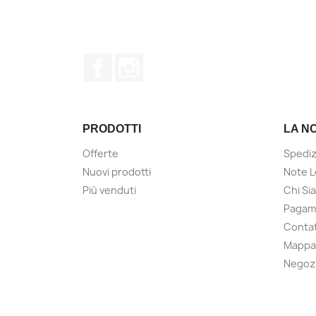
Facebook
Instagram
PRODOTTI
LA N
Offerte
Spediz
Nuovi prodotti
Note L
Più venduti
Chi Si
Pagame
Contat
Mappa 
Negoz