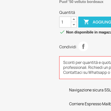
Puof '50 velluto bordeaux
Quantità

AGGIUNG

Non disponibile in mag
Condividi
Sconti per quantità e quot
professionali. Richiedi un 
Contattaci su Whatsapp o v
Navigazione sicura SS
Corriere Espresso Mail