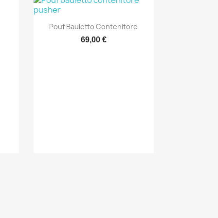
Anteprima

Pouf Bauletto Contenitore
+1
69,00 €