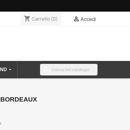
shopping_cart

Carrello
(0)
Accedi
search
ND
O BORDEAUX
v.