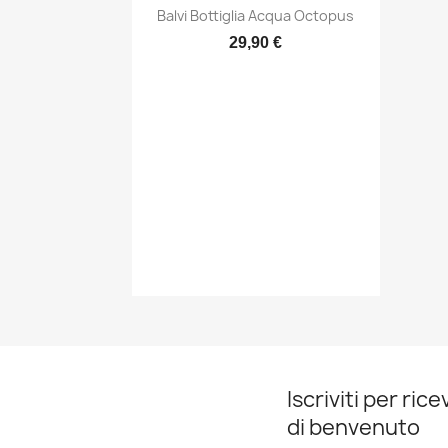
Anteprima

Balvi Bottiglia Acqua Octopus
29,90 €
Iscriviti per ric
di benvenuto