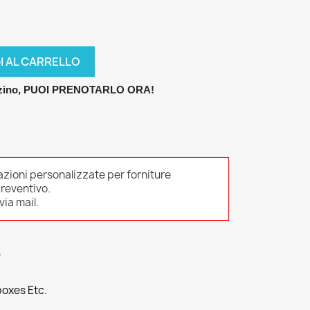
I AL CARRELLO
azzino, PUOI PRENOTARLO ORA!
azioni personalizzate per forniture
preventivo.
ia mail.
L
boxes Etc.