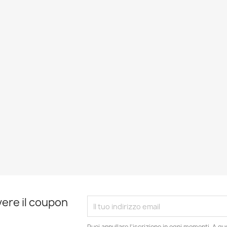
evere il coupon
Puoi annullare l'iscrizione in ogni momenti. A qu