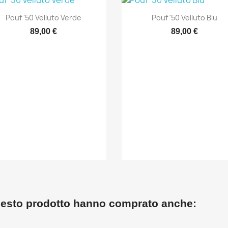
Anteprima
Anteprima


Pouf '50 Velluto Verde
Pouf '50 Velluto Blu
89,00 €
89,00 €
questo prodotto hanno comprato anche: