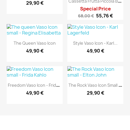
C
Assetta Frutta Piccola Blu...
29,90 €
Special Price
55,76 €
68,00 €
The Queen Vaso Icon
Style Vaso Icon - Karl...
49,90 €
49,90 €
F
Reedom Vaso Icon - Frida...
T
He Rock Vaso Icon Small -...
49,90 €
29,90 €