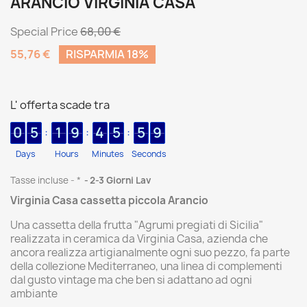
ARANCIO VIRGINIA CASA
Special Price
68,00 €
55,76 €
RISPARMIA 18%
L' offerta scade tra
0
5
1
9
4
5
5
9
:
:
:
Days
Hours
Minutes
Seconds
Tasse incluse
*
2-3 Giorni Lav
Virginia Casa cassetta piccola Arancio
Una cassetta della frutta "Agrumi pregiati di Sicilia"
realizzata in ceramica da Virginia Casa, azienda che
ancora realizza artigianalmente ogni suo pezzo, fa parte
della collezione Mediterraneo, una linea di complementi
dal gusto vintage ma che ben si adattano ad ogni
ambiante