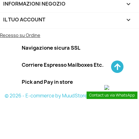
INFORMAZIONI NEGOZIO
keyboard_arrow_down
IL TUO ACCOUNT

Recesso su Ordine
Navigazione sicura SSL
Corriere Espresso Mailboxes Etc.
Pick and Pay in store
© 2026 - E-commerce by MuudStore
Contact us via WhatsApp