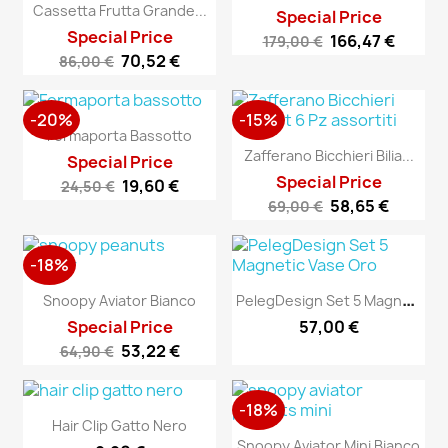
Cassetta Frutta Grande...
Special Price
Special Price
166,47 €
179,00 €
70,52 €
86,00 €
-20%
-15%
Fermaporta Bassotto
Zafferano Bicchieri Bilia...
Special Price
Special Price
19,60 €
24,50 €
58,65 €
69,00 €
-18%
P
ElegDesign Set 5 Magnetic...
Snoopy Aviator Bianco
Special Price
57,00 €
53,22 €
64,90 €
-18%
Hair Clip Gatto Nero
Snoopy Aviator Mini Bianco