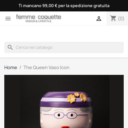
Ti mancano 99,00 € per la spedizione gratuita
shopping_cart


(0)
search
Home
The Queen Vaso Icon