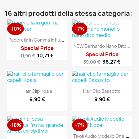
16 altri prodotti della stessa categoria:
-10%
-7%
P
Aperella In Gomma Influencer
NEW Bernardo Nano Dito...
Special Price
Special Price
10,71 €
11,90 €
36,27 €
39,00 €
Hair Clip Koala
Hair Clip Bassotto
9,90 €
9,90 €
-18%
-7%
T
Ivoli Audio Modello One BT...