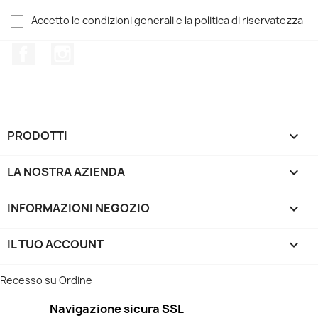
Accetto le condizioni generali e la politica di riservatezza
Facebook
Instagram
PRODOTTI

LA NOSTRA AZIENDA

INFORMAZIONI NEGOZIO
keyboard_arrow_down
IL TUO ACCOUNT

Recesso su Ordine
Navigazione sicura SSL