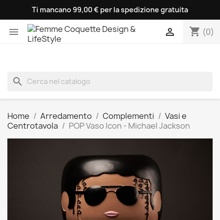
Ti mancano 99,00 € per la spedizione gratuita
shopping_cart


(0)
search
Home
Arredamento
Complementi
Vasi e
Centrotavola
POP Vaso Icon - Michael Jackson