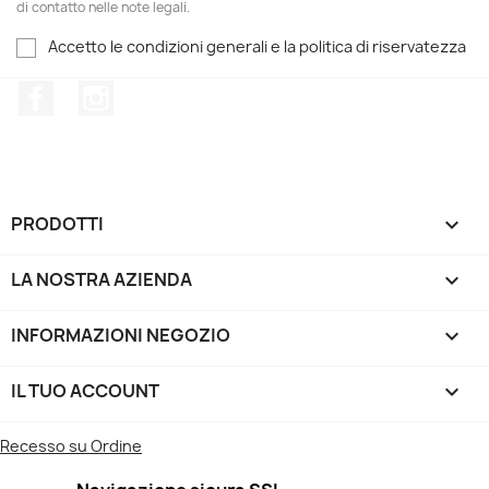
di contatto nelle note legali.
Accetto le condizioni generali e la politica di riservatezza
Facebook
Instagram
PRODOTTI

LA NOSTRA AZIENDA

INFORMAZIONI NEGOZIO
keyboard_arrow_down
IL TUO ACCOUNT

Recesso su Ordine