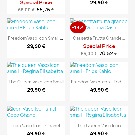
Special Price
29,90 €
55,76 €
68,00 €
-18%
F
Reedom Vaso Icon Small -...
Cassetta Frutta Grande...
29,90 €
Special Price
70,52 €
86,00 €
F
Reedom Vaso Icon - Frida...
The Queen Vaso Icon Small
29,90 €
49,90 €
Icon Vaso Icon - Chanel
The Queen Vaso Icon
49,90 €
49,90 €