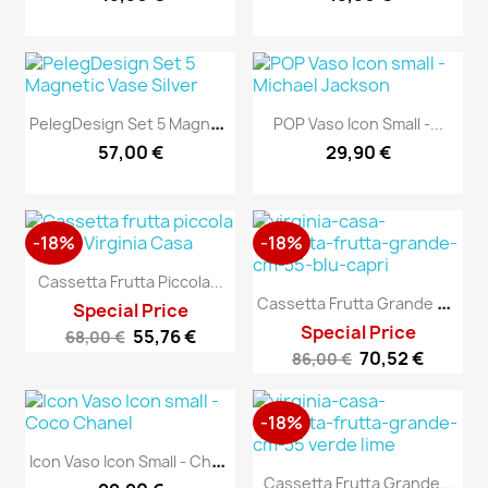
P
ElegDesign Set 5 Magnetic...
POP Vaso Icon Small -...
57,00 €
29,90 €
-18%
-18%
Cassetta Frutta Piccola...
C
Assetta Frutta Grande Blu...
Special Price
Special Price
55,76 €
68,00 €
70,52 €
86,00 €
-18%
I
Con Vaso Icon Small - Chanel
Cassetta Frutta Grande...