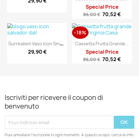
29,90 €
Special Price
70,52 €
86,00 €
-18%
S
Urrealism Vaso Icon Small...
Cassetta Frutta Grande...
29,90 €
Special Price
70,52 €
86,00 €
Iscriviti per ricevere il coupon di
benvenuto
Puoi annullare l'iscrizione in ogni momenti. A questo scopo, cerca le info