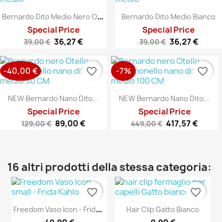
B
Ernardo Dito Medio Nero Opaco
Bernardo Dito Medio Bianco
Special Price
Special Price
36,27 €
36,27 €
39,00 €
39,00 €
-40,00 €
-7%
favorite_border
favorite_border
NEW Bernardo Nano Dito...
NEW Bernardo Nano Dito...
Special Price
Special Price
89,00 €
417,57 €
129,00 €
449,00 €
16 altri prodotti della stessa categoria:
favorite_border
favorite_border
F
Reedom Vaso Icon - Frida...
Hair Clip Gatto Bianco