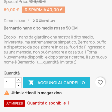
Special Price
129,00 €
89,00 €
RISPARMIA 40,00 €
Tasse incluse
*
2-3 Giorni Lav
Bernardo nano dito medio rosso 50 CM
Eccolo il nano da giardino che mostra il dito medio,
irriverente, ma estremamente simpatico, Bernardo, buffo
e dispettoso da posizionare in casa, fuori dall' ingresso o
su una mensola, non può mancare a casa tua!! Torna
Nuovamente disponibile dopo tante ricerche, il suo nuovo
nome è Bernardo :).....quantità limitate ;)
Quantità

favorite_border
AGGIUNGI AL CARRELLO

Ultimi articoli in magazzino
Quantità disponibile:
1
ULTIMI PEZZI