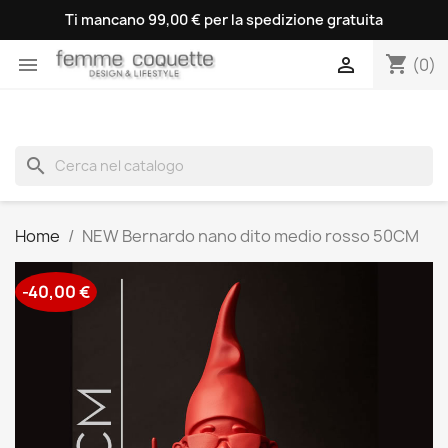
Ti mancano 99,00 € per la spedizione gratuita
shopping_cart


(0)
search
Home
NEW Bernardo nano dito medio rosso 50CM
-40,00 €