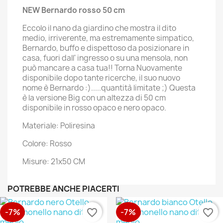
NEW Bernardo rosso 50 cm
Eccolo il nano da giardino che mostra il dito
medio, irriverente, ma estremamente simpatico,
Bernardo, buffo e dispettoso da posizionare in
casa, fuori dall' ingresso o su una mensola, non
può mancare a casa tua!! Torna Nuovamente
disponibile dopo tante ricerche, il suo nuovo
nome è Bernardo :).....quantità limitate ;) Questa
è la versione Big con un altezza di 50 cm
disponibile in rosso opaco e nero opaco.
Materiale: Poliresina
Colore: Rosso
Misure: 21x50 CM
POTREBBE ANCHE PIACERTI
-7%
-7%
favorite_border
favorite_border