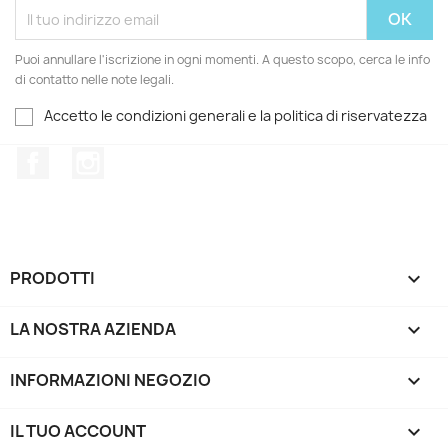
Puoi annullare l'iscrizione in ogni momenti. A questo scopo, cerca le info
di contatto nelle note legali.
Accetto le condizioni generali e la politica di riservatezza
Facebook
Instagram
PRODOTTI

LA NOSTRA AZIENDA

INFORMAZIONI NEGOZIO
keyboard_arrow_down
IL TUO ACCOUNT
