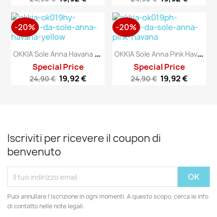
-20%
-20%
O
KKIA Sole Anna Havana Yellow
O
KKIA Sole Anna Pink Havana
Special Price
Special Price
19,92 €
19,92 €
24,90 €
24,90 €
Iscriviti per ricevere il coupon di
benvenuto
Puoi annullare l'iscrizione in ogni momenti. A questo scopo, cerca le info
di contatto nelle note legali.