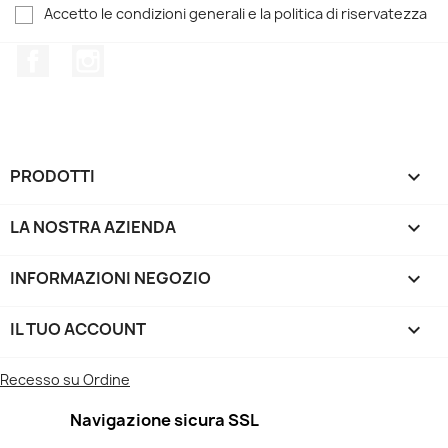
Accetto le condizioni generali e la politica di riservatezza
Facebook
Instagram
PRODOTTI

LA NOSTRA AZIENDA

INFORMAZIONI NEGOZIO
keyboard_arrow_down
IL TUO ACCOUNT

Recesso su Ordine
Navigazione sicura SSL