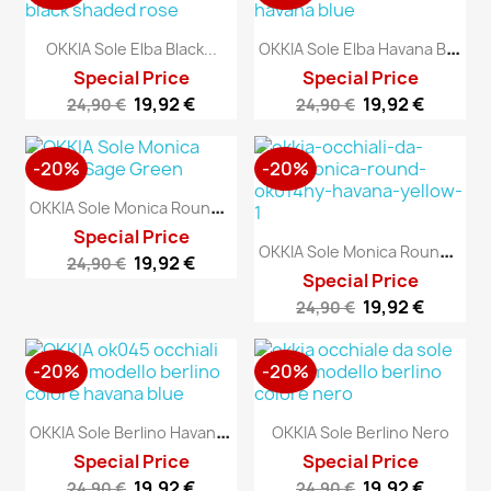
O
KKIA Sole Elba Havana Blue
OKKIA Sole Elba Black...
Special Price
Special Price
19,92 €
19,92 €
24,90 €
24,90 €
-20%
-20%
O
KKIA Sole Monica Round...
Special Price
O
KKIA Sole Monica Round...
19,92 €
24,90 €
Special Price
19,92 €
24,90 €
-20%
-20%
O
KKIA Sole Berlino Havana Blue
OKKIA Sole Berlino Nero
Special Price
Special Price
19,92 €
19,92 €
24,90 €
24,90 €