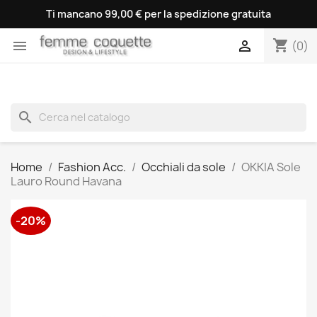
Ti mancano 99,00 € per la spedizione gratuita
shopping_cart


(0)
search
Home
Fashion Acc.
Occhiali da sole
OKKIA Sole
Lauro Round Havana
-20%