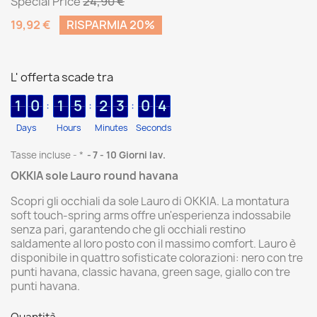
Special Price
24,90 €
19,92 €
RISPARMIA 20%
L' offerta scade tra
1
0
1
5
2
3
0
4
:
:
:
Days
Hours
Minutes
Seconds
Tasse incluse
*
7 - 10 Giorni lav.
OKKIA sole Lauro round havana
Scopri gli occhiali da sole Lauro di OKKIA. La montatura
soft touch-spring arms offre un'esperienza indossabile
senza pari, garantendo che gli occhiali restino
saldamente al loro posto con il massimo comfort. Lauro è
disponibile in quattro sofisticate colorazioni: nero con tre
punti havana, classic havana, green sage, giallo con tre
punti havana.