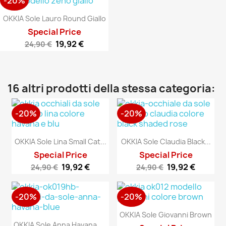
-20%
OKKIA Sole Lauro Round Giallo
Special Price
19,92 €
24,90 €
16 altri prodotti della stessa categoria:
-20%
-20%
OKKIA Sole Lina Small Cat...
OKKIA Sole Claudia Black...
Special Price
Special Price
19,92 €
19,92 €
24,90 €
24,90 €
-20%
-20%
OKKIA Sole Giovanni Brown
O
KKIA Sole Anna Havana Blu