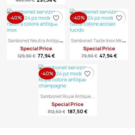
291,54 €
485,90 €
-40%
-40%
favorite_border
favorite_border
S
Ambonet Neutra Antique...
S
Ambonet Taste Inox Mirror...
Special Price
Special Price
77,94 €
47,94 €
129,90 €
79,90 €
-40%
favorite_border
Sambonet Royal Antique...
Special Price
187,50 €
312,50 €