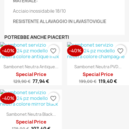
MATERIALE:
Acciaio inossidabile 18/10
RESISTENTE AL LAVAGGIO IN LAVASTOVIGLIE
POTREBBE ANCHE PIACERTI
-40%
-40%
favorite_border
favorite_border
Sambonet Neutra Antique...
Sambonet Neutra PVD...
Special Price
Special Price
77,94 €
119,40 €
129,90 €
199,00 €
-40%
favorite_border
Sambonet Neutra Black...
Special Price
107,40 €
179,00 €