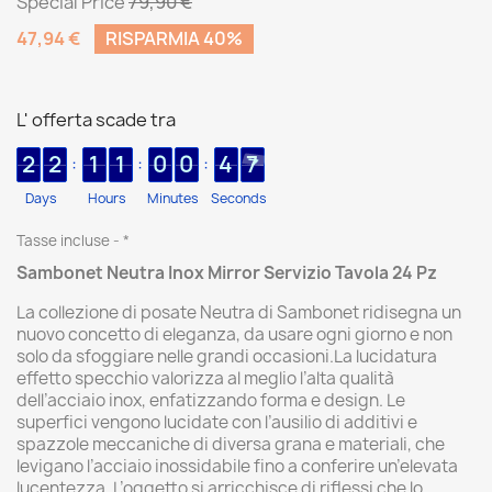
Special Price
79,90 €
47,94 €
RISPARMIA 40%
L' offerta scade tra
2
2
1
1
0
0
4
6
:
:
:
Days
Hours
Minutes
Seconds
Tasse incluse
*
Sambonet Neutra Inox Mirror Servizio Tavola 24 Pz
La collezione di posate Neutra di Sambonet ridisegna un
nuovo concetto di eleganza, da usare ogni giorno e non
solo da sfoggiare nelle grandi occasioni.La lucidatura
effetto specchio valorizza al meglio l’alta qualità
dell’acciaio inox, enfatizzando forma e design. Le
superfici vengono lucidate con l’ausilio di additivi e
spazzole meccaniche di diversa grana e materiali, che
levigano l’acciaio inossidabile fino a conferire un’elevata
lucentezza. L’oggetto si arricchisce di riflessi che lo