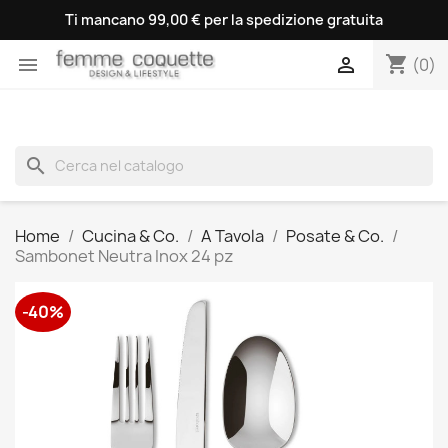
Ti mancano 99,00 € per la spedizione gratuita
shopping_cart


(0)
search
Home
Cucina & Co.
A Tavola
Posate & Co.
Sambonet Neutra Inox 24 pz
-40%