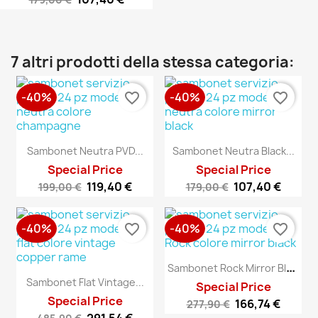
7 altri prodotti della stessa categoria:
-40%
-40%
favorite_border
favorite_border
Sambonet Neutra PVD...
Sambonet Neutra Black...
Special Price
Special Price
119,40 €
107,40 €
199,00 €
179,00 €
-40%
-40%
favorite_border
favorite_border
S
Ambonet Rock Mirror Black...
Sambonet Flat Vintage...
Special Price
Special Price
166,74 €
277,90 €