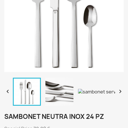


SAMBONET NEUTRA INOX 24 PZ