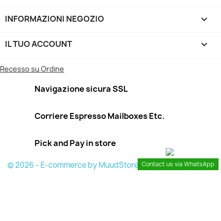
INFORMAZIONI NEGOZIO
keyboard_arrow_down
IL TUO ACCOUNT

Recesso su Ordine
Navigazione sicura SSL
Corriere Espresso Mailboxes Etc.
Pick and Pay in store
© 2026 - E-commerce by MuudStore
Contact us via WhatsApp