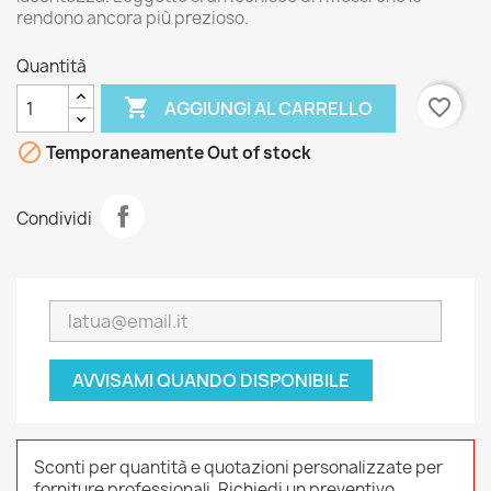
rendono ancora più prezioso.
Quantità

favorite_border
AGGIUNGI AL CARRELLO

Temporaneamente Out of stock
Condividi
AVVISAMI QUANDO DISPONIBILE
Sconti per quantità e quotazioni personalizzate per
forniture professionali. Richiedi un preventivo.