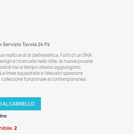
 Servizio Tavola 24 Pz
molto al di là dell’estetica. Forti di un DNA
sign e ricercate nello stile, le nuove posate
sibili ma al tempo stesso aggiungono
. Le linee squadrate e l’elevato spessore
na collezione funzionale e contemporanea.
I AL CARRELLO
zino
ibile:
2