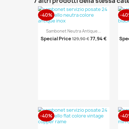
7 altri prodotti della stessa cat
-40%
-4
Anteprima

Sambonet Neutra Antique...
Special Price
77,94 €
Spec
129,90 €
-40%
-4