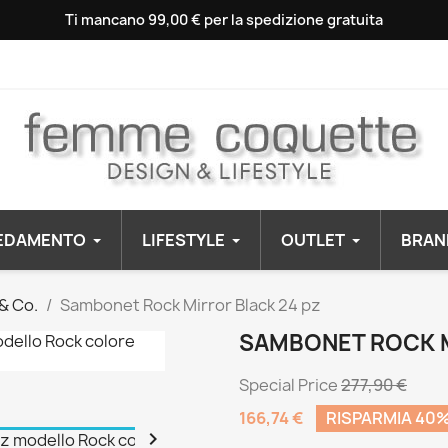
Ti mancano 99,00 € per la spedizione gratuita
EDAMENTO
LIFESTYLE
OUTLET
BRAN
& Co.
Sambonet Rock Mirror Black 24 pz
SAMBONET ROCK M
Special Price
277,90 €
166,74 €
RISPARMIA 40
