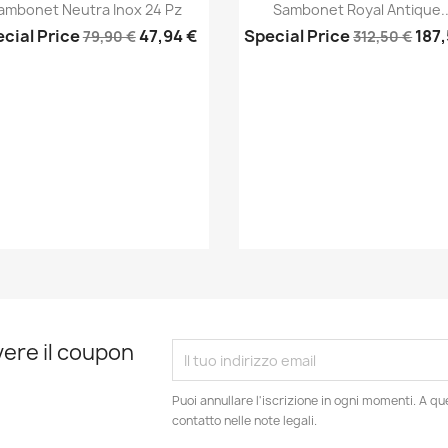
Anteprima
Anteprima


ambonet Neutra Inox 24 Pz
Sambonet Royal Antique..
cial Price
47,94 €
Special Price
187
79,90 €
312,50 €
evere il coupon
Puoi annullare l'iscrizione in ogni momenti. A qu
contatto nelle note legali.