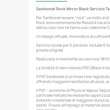
Sambonet Rock Mirror Black Servizio Ta
Per Sambonet essere “rock” va molto al di l
Rock sono estremamente flessibili ma al te
dell’acciaio inox ne fanno una collezione
Un design attuale, disinvolto e accattivant
Servizio tavola per 6 persone. Include 6 for
posate singole).
Realizzata in resistente acciaio inox 18/10 d
La tonalità di nero intenso PVD 2Black è s
Il PVD Sambonet è un Know How registrato. N
offrendo maggiore resistenza all’usura, ai g
Il PVD – acronimo di Physical Vapour Depos
particelle metalliche mediante vaporizzazio
dotando il materiale di maggiore durezza e
ossidi. Grazie all’impiego di materiali atos