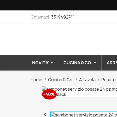
Chiamaci:
3519492741
NOVITA'
CUCINA & CO.
ARR
Home
Cucina & Co.
A Tavola
Posate 
-40%
