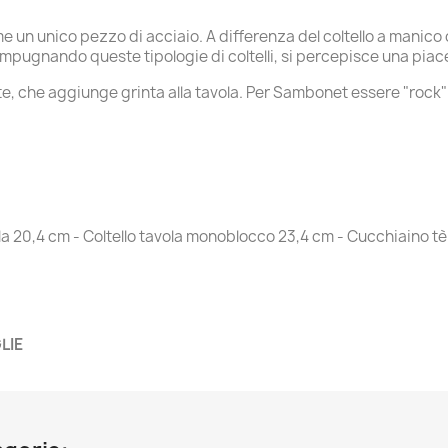
me un unico pezzo di acciaio. A differenza del coltello a manico
, impugnando queste tipologie di coltelli, si percepisce una pia
e, che aggiunge grinta alla tavola. Per Sambonet essere "rock" va
la 20,4 cm - Coltello tavola monoblocco 23,4 cm - Cucchiaino tè
LIE