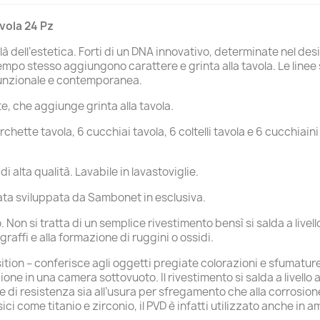
vola 24 Pz
à dell’estetica. Forti di un DNA innovativo, determinate nel desi
mpo stesso aggiungono carattere e grinta alla tavola. Le linee
 funzionale e contemporanea.
e, che aggiunge grinta alla tavola.
chette tavola, 6 cucchiai tavola, 6 coltelli tavola e 6 cucchiaini 
i alta qualità. Lavabile in lavastoviglie.
tata sviluppata da Sambonet in esclusiva.
on si tratta di un semplice rivestimento bensì si salda a livell
raffi e alla formazione di ruggini o ossidi.
ition – conferisce agli oggetti pregiate colorazioni e sfumature
ne in una camera sottovuoto. Il rivestimento si salda a livello a
 di resistenza sia all’usura per sfregamento che alla corrosion
sici come titanio e zirconio, il PVD è infatti utilizzato anche i