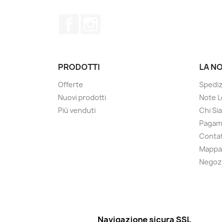
Facebook
Instagram
PRODOTTI
LA N
Offerte
Spediz
Nuovi prodotti
Note L
Più venduti
Chi Si
Pagame
Contat
Mappa 
Negoz
Navigazione sicura SSL