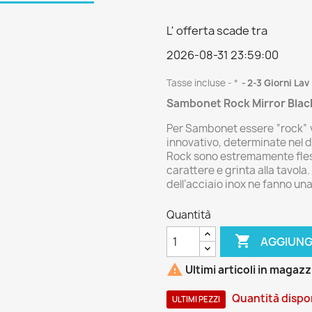
L' offerta scade tra
2026-08-31 23:59:00
Tasse incluse
*
2-3 Giorni Lav
Sambonet Rock Mirror Black
Per Sambonet essere “rock” va 
innovativo, determinate nel de
Rock sono estremamente fles
carattere e grinta alla tavola
dell’acciaio inox ne fanno u
Quantità

AGGIUNG

Ultimi articoli in magaz
Quantità dispon
ULTIMI PEZZI