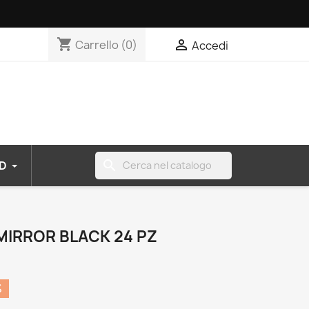
shopping_cart

Carrello
(0)
Accedi
search
D
IRROR BLACK 24 PZ
%