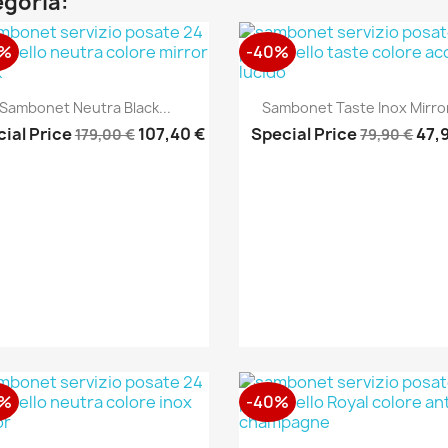
egoria:
0%
-40%
Anteprima
Anteprima


Sambonet Neutra Black...
Sambonet Taste Inox Mirror
ial Price
107,40 €
Special Price
47,
179,00 €
79,90 €
0%
-40%