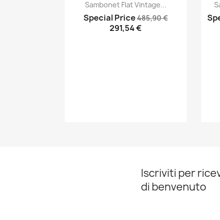
Anteprima

Sambonet Flat Vintage...
S
Special Price
Spe
485,90 €
291,54 €
Iscriviti per ric
di benvenuto