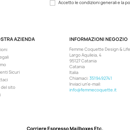
Accetto le condizioni generali e la po
OSTRA AZIENDA
INFORMAZIONI NEGOZIO
Femme Coquette Design & Life
ioni
Largo Aquileia, 4
egali
95127 Catania
amo
Catania
nti Sicuri
Italia
Chiamaci:
3519492741
taci
Inviaci un'e-mail:
del sito
info@femmecoquette.it
i
Corriere Espresso Mailboxes Etc.