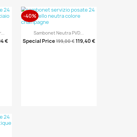
-40%
Anteprima

...
Sambonet Neutra PVD...
94 €
Special Price
119,40 €
199,00 €