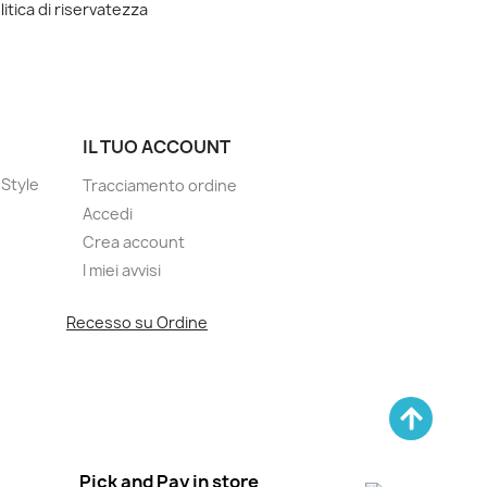
litica di riservatezza
IL TUO ACCOUNT
Style
Tracciamento ordine
Accedi
Crea account
I miei avvisi
Recesso su Ordine
Pick and Pay in store