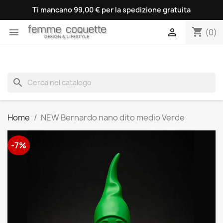
Ti mancano 99,00 € per la spedizione gratuita
shopping_cart


(0)
search
Home
NEW Bernardo nano dito medio Verde
-7%