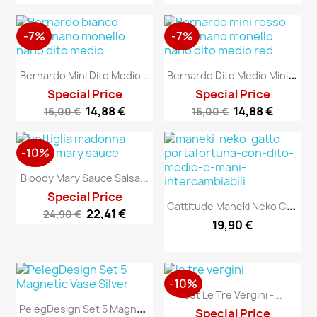
-7%
-7%
B
Ernardo Dito Medio Mini Rosso
Bernardo Mini Dito Medio...
Special Price
Special Price
14,88 €
14,88 €
16,00 €
16,00 €
-10%
Bloody Mary Sauce Salsa...
Special Price
C
Attitude Maneki Neko Con...
22,41 €
24,90 €
19,90 €
-10%
Set Le Tre Vergini -...
P
ElegDesign Set 5 Magnetic...
Special Price