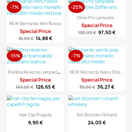
-7%
-25%
Olivia Pro Lampada...
NEW Bernardo Mini Rosso
Special Price
Special Price
97,50 €
130,00 €
14,88 €
16,00 €
-15%
-7%
P
Oldina Reverso Lampada...
NEW Bernardo Nano Dito...
Special Price
Special Price
126,65 €
36,27 €
149,00 €
39,00 €
Hair Clip Fragola
Set Bicchieri Rotanti
9,90 €
24,00 €