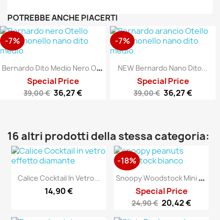
POTREBBE ANCHE PIACERTI
-7%
-7%
B
Ernardo Dito Medio Nero Opaco
NEW Bernardo Nano Dito...
Special Price
Special Price
36,27 €
36,27 €
39,00 €
39,00 €
16 altri prodotti della stessa categoria:
-18%
S
Noopy Woodstock Mini Bianco
Calice Cocktail In Vetro...
14,90 €
Special Price
20,42 €
24,90 €