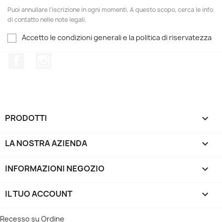
Puoi annullare l'iscrizione in ogni momenti. A questo scopo, cerca le info
di contatto nelle note legali.
Accetto le condizioni generali e la politica di riservatezza
Facebook
Instagram
PRODOTTI

LA NOSTRA AZIENDA

INFORMAZIONI NEGOZIO
keyboard_arrow_down
IL TUO ACCOUNT

Recesso su Ordine