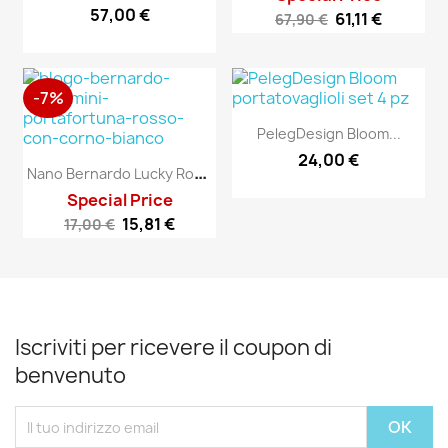
57,00 €
61,11 €
67,90 €
-7%
PelegDesign Bloom...
24,00 €
N
Ano Bernardo Lucky Rosso Mini
Special Price
15,81 €
17,00 €
Iscriviti per ricevere il coupon di
benvenuto